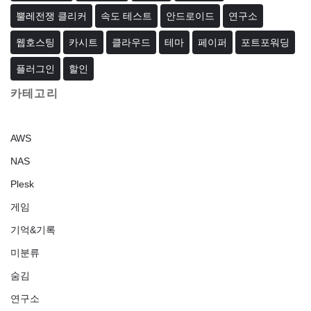
뿔레전쟁 클리커
속도 테스트
안드로이드
연구소
웹호스팅
카시트
클라우드
테마
페이퍼
포트포워딩
플러그인
할인
카테고리
AWS
NAS
Plesk
게임
기억&기록
미분류
숨김
연구소