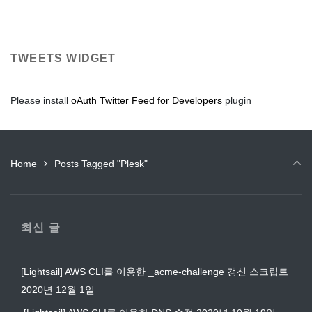
TWEETS WIDGET
Please install
oAuth Twitter Feed for Developers
plugin
Home
Posts Tagged "Plesk"
최신 글
[Lightsail] AWS CLI를 이용한 _acme-challenge 갱신 스크립트
2020년 12월 1일