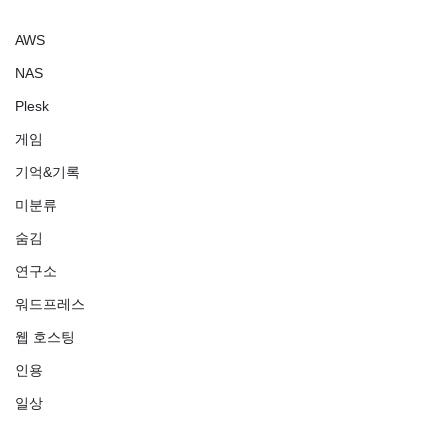
AWS
NAS
Plesk
게임
기억&기록
미분류
숨김
연구소
워드프레스
웹 호스팅
인용
일상