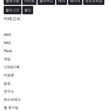
웹호스팅
카시트
클라우드
테마
페이퍼
포트포워딩
플러그인
할인
카테고리
AWS
NAS
Plesk
게임
기억&기록
미분류
숨김
연구소
워드프레스
웹 호스팅