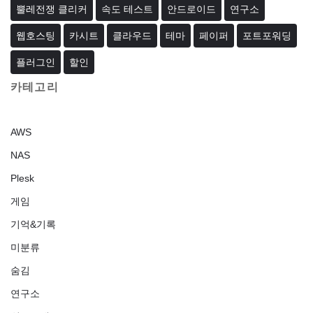
뿔레전쟁 클리커
속도 테스트
안드로이드
연구소
웹호스팅
카시트
클라우드
테마
페이퍼
포트포워딩
플러그인
할인
카테고리
AWS
NAS
Plesk
게임
기억&기록
미분류
숨김
연구소